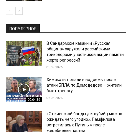
ПОПУЛЯРНОЕ
В Сандармохе казаки и «Русская
община» окружали российскими
триколорами участников акции памяти
жертв репрессий
05.08.2026
Химикаты попали в водоемы после
атаки БПЛА по Домодедово — жители
бьют тревогу
05.08.2026
00:04:39
«От киевской банды детоубийц можно
ожидать чего угодно». Памфилова
встретилась с Путиным после
жеребьевки партий