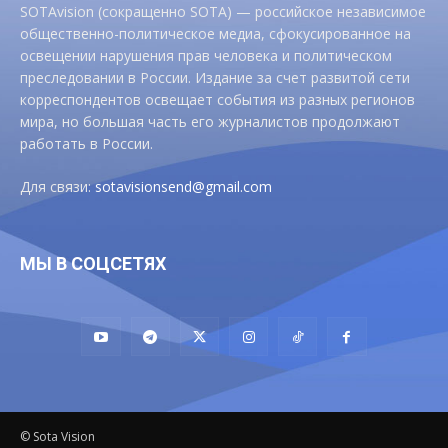
SOTAvision (сокращенно SOTA) — российское независимое
общественно-политическое медиа, сфокусированное на
освещении нарушения прав человека и политическом
преследовании в России. Издание за счет развитой сети
корреспондентов освещает события из разных регионов
мира, но большая часть его журналистов продолжают
работать в России.
Для связи:
sotavisionsend@gmail.com
МЫ В СОЦСЕТЯХ
© Sota Vision