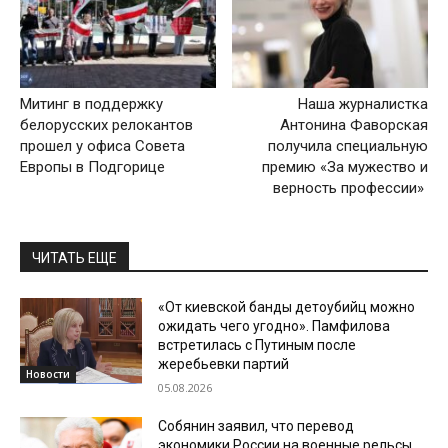
Митинг в поддержку
Наша журналистка
белорусских релокантов
Антонина Фаворская
прошел у офиса Совета
получила специальную
Европы в Подгорице
премию «За мужество и
верность профессии»
ЧИТАТЬ ЕЩЕ
«От киевской банды детоубийц можно
ожидать чего угодно». Памфилова
встретилась с Путиным после
жеребьевки партий
Новости
05.08.2026
Собянин заявил, что перевод
экономики России на военные рельсы