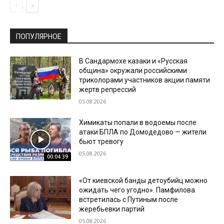
ПОПУЛЯРНОЕ
В Сандармохе казаки и «Русская
община» окружали российскими
триколорами участников акции памяти
жертв репрессий
05.08.2026
Химикаты попали в водоемы после
атаки БПЛА по Домодедово — жители
бьют тревогу
05.08.2026
00:04:39
«От киевской банды детоубийц можно
ожидать чего угодно». Памфилова
встретилась с Путиным после
жеребьевки партий
05.08.2026