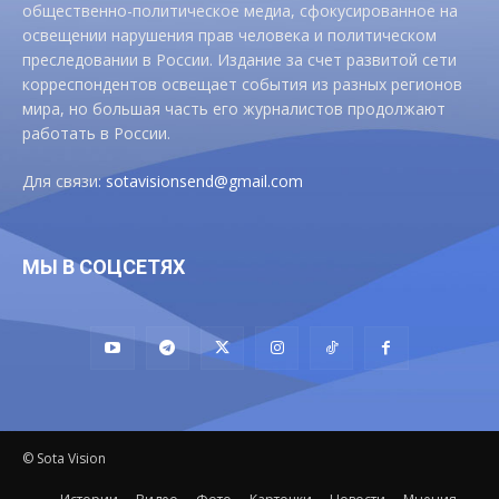
общественно-политическое медиа, сфокусированное на
освещении нарушения прав человека и политическом
преследовании в России. Издание за счет развитой сети
корреспондентов освещает события из разных регионов
мира, но большая часть его журналистов продолжают
работать в России.
Для связи:
sotavisionsend@gmail.com
МЫ В СОЦСЕТЯХ
© Sota Vision