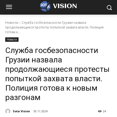
VISION
Новости
Служба госбезопасности Грузии назвала
продолжающиеся протесты попыткой захвата власти. Полиция
готова к...
Новости
Служба госбезопасности
Грузии назвала
продолжающиеся протесты
попыткой захвата власти.
Полиция готова к новым
разгонам
Sota Vision
30.11.2024
24