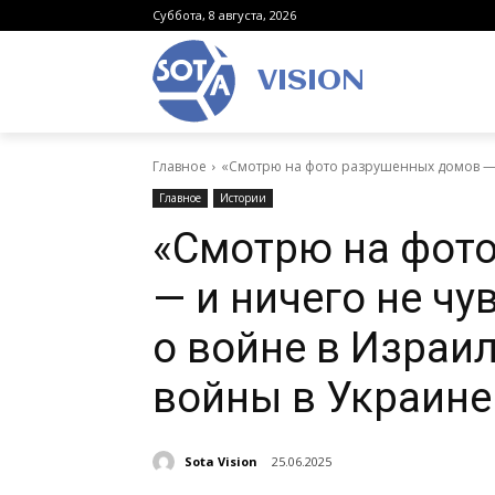
Суббота, 8 августа, 2026
VISION
Главное
«Смотрю на фото разрушенных домов — и 
Главное
Истории
«Смотрю на фот
— и ничего не чу
о войне в Израил
войны в Украине
Sota Vision
25.06.2025