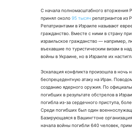
С начала полномасштабного вторжения Ро
принял около
95 тысяч
репатриантов из 
Репатриантами в Израиле называют еврее
гражданство. Вместе с ними в страну при
израильское гражданство — например, 
въехавшие по туристическим визам в над
войны в Украине, но в Израиле их настиг
Эскалация конфликта произошла в ночь н
беспрецедентную атаку на Иран. Поводом
созданию ядерного оружия. По официаль
погибших в результате обстрелов в Изра
погибла из-за сердечного приступа, бол
Среди погибших был один военнослужащи
Базирующаяся в Вашингтоне организация 
начала войны погибли 640 человек, прим