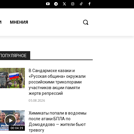
И
МНЕНИЯ
ПОПУЛЯРНОЕ
В Сандармохе казаки и
«Русская община» окружали
российскими триколорами
участников акции памяти
жертв репрессий
05.08.2026
Химикаты попали в водоемы
после атаки БПЛА по
Домодедово — жители бьют
00:04:39
тревогу