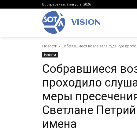
Воскресенье, 9 августа, 2026
VISION
Новости
Собравшиеся возле зала суда, где прох
Новости
Собравшиеся возл
проходило слуша
меры пресечения
Светлане Петрий
имена