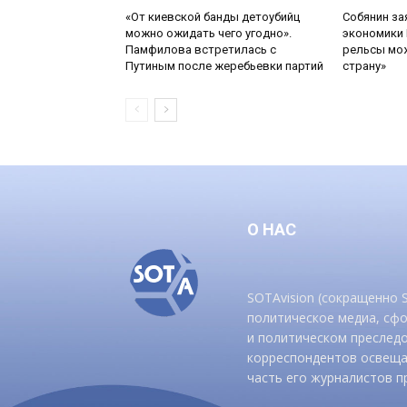
«От киевской банды детоубийц
Собянин за
можно ожидать чего угодно».
экономики 
Памфилова встретилась с
рельсы мож
Путиным после жеребьевки партий
страну»
О НАС
SOTAvision (сокращенно
политическое медиа, сф
и политическом преследо
корреспондентов освеща
часть его журналистов п