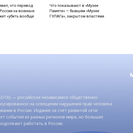
явил, что перевод
Что показывают в «Музее
России на военные
Памяти» — бывшем «Музее
ет «убить вообще
ГУЛАГа», закрытом властями
 SOTA) — российское независимое общественно-
окусированное на освещении нарушения прав человека
вании в России. Издание за счет развитой сети
ет события из разных регионов мира, но большая
родолжают работать в России.