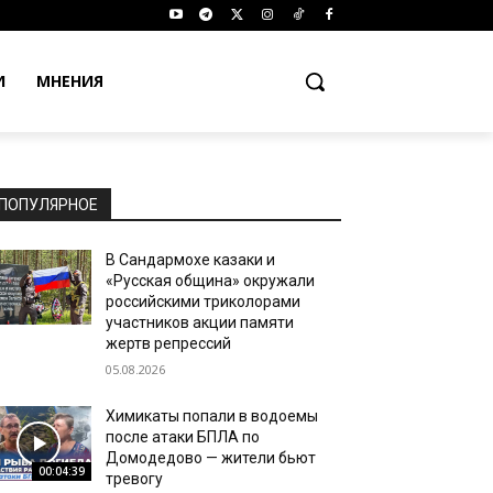
И
МНЕНИЯ
ПОПУЛЯРНОЕ
В Сандармохе казаки и
«Русская община» окружали
российскими триколорами
участников акции памяти
жертв репрессий
05.08.2026
Химикаты попали в водоемы
после атаки БПЛА по
Домодедово — жители бьют
00:04:39
тревогу