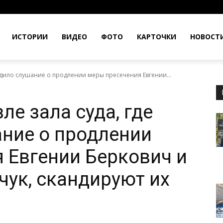
ИСТОРИИ
ВИДЕО
ФОТО
КАРТОЧКИ
НОВОСТ
одило слушание о продлении меры пресечения Евгении...
е зала суда, где
ние о продлении
 Евгении Беркович и
чук, скандируют их