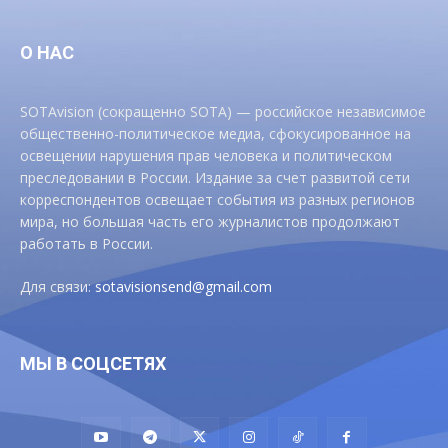
О НАС
SOTAvision (сокращенно SOTA) — российское независимое
общественно-политическое медиа, сфокусированное на
освещении нарушения прав человека и политическом
преследовании в России. Издание за счет развитой сети
корреспондентов освещает события из разных регионов
мира, но большая часть его журналистов продолжают
работать в России.
Для связи:
sotavisionsend@gmail.com
МЫ В СОЦСЕТЯХ