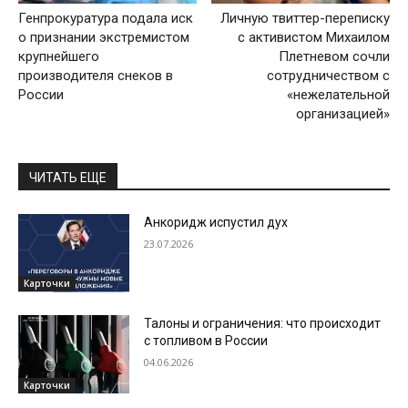
Генпрокуратура подала иск
Личную твиттер-переписку
о признании экстремистом
с активистом Михаилом
крупнейшего
Плетневом сочли
производителя снеков в
сотрудничеством с
России
«нежелательной
организацией»
ЧИТАТЬ ЕЩЕ
Анкоридж испустил дух
23.07.2026
Карточки
Талоны и ограничения: что происходит
с топливом в России
04.06.2026
Карточки