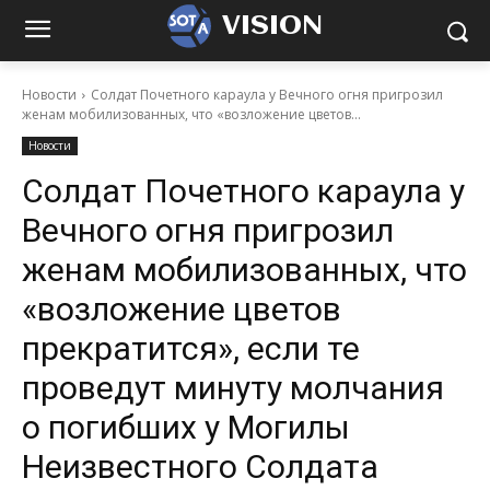
VISION
Новости
Солдат Почетного караула у Вечного огня пригрозил
женам мобилизованных, что «возложение цветов...
Новости
Солдат Почетного караула у
Вечного огня пригрозил
женам мобилизованных, что
«возложение цветов
прекратится», если те
проведут минуту молчания
о погибших у Могилы
Неизвестного Солдата