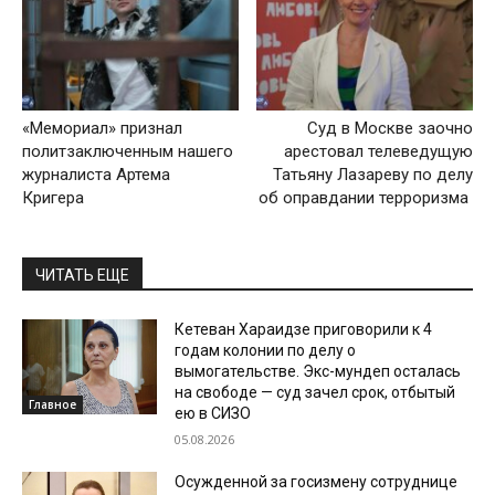
«Мемориал» признал
Суд в Москве заочно
политзаключенным нашего
арестовал телеведущую
журналиста Артема
Татьяну Лазареву по делу
Кригера
об оправдании терроризма
ЧИТАТЬ ЕЩЕ
Кетеван Хараидзе приговорили к 4
годам колонии по делу о
вымогательстве. Экс-мундеп осталась
на свободе — суд зачел срок, отбытый
Главное
ею в СИЗО
05.08.2026
Осужденной за госизмену сотруднице