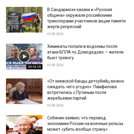
В Сандармохе казаки и «Русская
община» окружали российскими
триколорами участников акции памяти
жертв репрессий
05.08.2026
Химикаты попали в водоемы после
атаки БПЛА по Домодедово — жители
бьют тревогу
05.08.2026
00:04:39
«От киевской банды детоубийц можно
ожидать чего угодно». Памфилова
встретилась с Путиным после
жеребьевки партий
05.08.2026
Собянин заявил, что перевод
экономики России на военные рельсы
может «убить вообще страну»