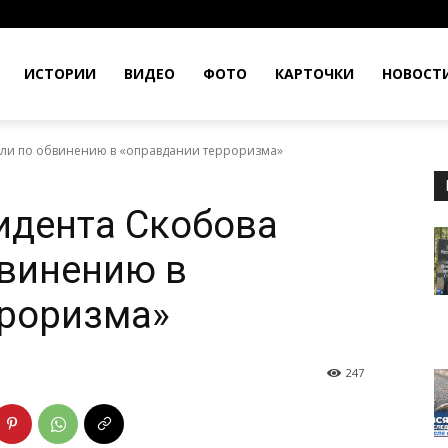
ИСТОРИИ
ВИДЕО
ФОТО
КАРТОЧКИ
НОВОСТ
али по обвинению в «оправдании терроризма»
идента Скобова
бвинению в
рроризма»
247