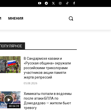
И
МНЕНИЯ
ПОПУЛЯРНОЕ
В Сандармохе казаки и
«Русская община» окружали
российскими триколорами
участников акции памяти
жертв репрессий
05.08.2026
Химикаты попали в водоемы
после атаки БПЛА по
Домодедово — жители бьют
00:04:39
тревогу