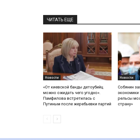
ЧИТАТЬ ЕЩЕ
Новости
Новости
«От киевской банды детоубийц
Собянин за
можно ожидать чего угодно».
экономики 
Памфилова встретилась с
рельсы мож
Путиным после жеребьевки партий
страну»