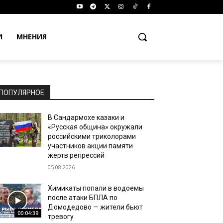
И
МНЕНИЯ
ПОПУЛЯРНОЕ
В Сандармохе казаки и
«Русская община» окружали
российскими триколорами
участников акции памяти
жертв репрессий
05.08.2026
Химикаты попали в водоемы
после атаки БПЛА по
Домодедово — жители бьют
00:04:39
тревогу