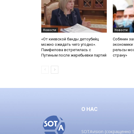
Новости
Новости
«От киевской банды детоубийц
Собянин за
можно ожидать чего угодно».
экономики 
Памфилова встретилась с
рельсы мож
Путиным после жеребьевки партий
страну»
О НАС
SOTAvision (сокращенно