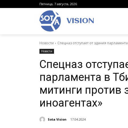
Пятница, 7 августа, 2026
VISION
Новости
Спецназ отступает от здания парламента
Новости
Спецназ отступа
парламента в Тби
митинги против 
иноагентах»
Sota Vision
17.04.2024