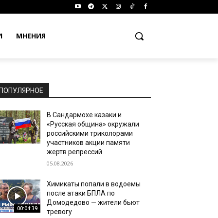
И
МНЕНИЯ
ПОПУЛЯРНОЕ
В Сандармохе казаки и
«Русская община» окружали
российскими триколорами
участников акции памяти
жертв репрессий
05.08.2026
Химикаты попали в водоемы
после атаки БПЛА по
Домодедово — жители бьют
00:04:39
тревогу