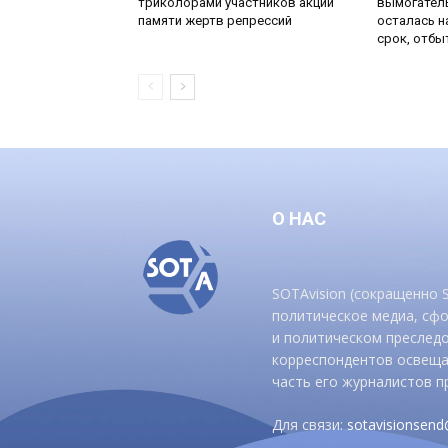
триколорами участников акции
вымогатель
памяти жертв репрессий
осталась н
срок, отбы
О НАС
SOTAvision (сокращенно
политическое медиа, сф
и политическом преследо
корреспондентов освеща
часть его журналистов п
Для связи:
sotavisionsen