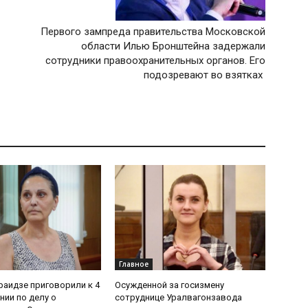
Первого зампреда правительства Московской
области Илью Бронштейна задержали
сотрудники правоохранительных органов. Его
подозревают во взятках
Главное
раидзе приговорили к 4
Осужденной за госизмену
нии по делу о
сотруднице Уралвагонзавода