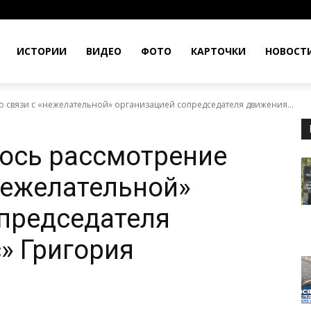
ИСТОРИИ
ВИДЕО
ФОТО
КАРТОЧКИ
НОВОСТ
о связи с «нежелательной» организацией сопредседателя движения...
лось рассмотрение
«нежелательной»
председателя
» Григория