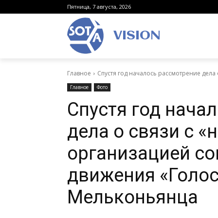
Пятница, 7 августа, 2026
VISION
Главное
Спустя год началось рассмотрение дела 
Главное
Фото
Спустя год нача
дела о связи с 
организацией со
движения «Голос
Мельконьянца