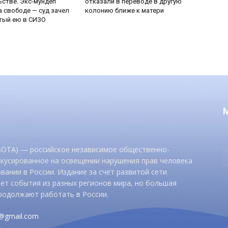
стве. Экс-мундеп
отказали в переводе в другую
а свободе — суд зачел
колонию ближе к матери
тый ею в СИЗО
 SOTA) — российское независимое общественно-
окусированное на освещении нарушения прав человека
вании в России. Издание за счет развитой сети
ет события из разных регионов мира, но большая
родолжают работать в России.
d@gmail.com