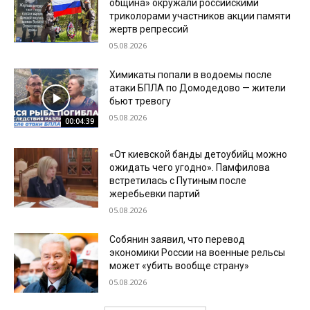
община» окружали российскими
триколорами участников акции памяти
жертв репрессий
05.08.2026
Химикаты попали в водоемы после
атаки БПЛА по Домодедово — жители
бьют тревогу
05.08.2026
00:04:39
«От киевской банды детоубийц можно
ожидать чего угодно». Памфилова
встретилась с Путиным после
жеребьевки партий
05.08.2026
Собянин заявил, что перевод
экономики России на военные рельсы
может «убить вообще страну»
05.08.2026