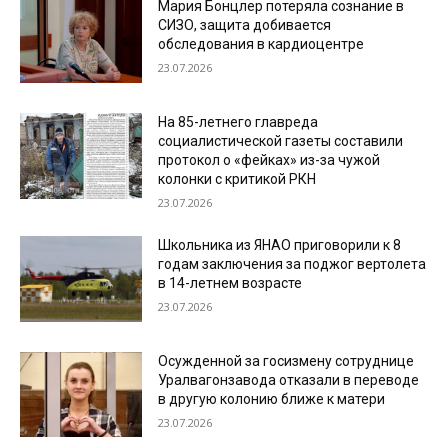
Мария Бонцлер потеряла сознание в
СИЗО, защита добивается
обследования в кардиоцентре
23.07.2026
На 85-летнего главреда
социалистической газеты составили
протокол о «фейках» из-за чужой
колонки с критикой РКН
23.07.2026
Школьника из ЯНАО приговорили к 8
годам заключения за поджог вертолета
в 14-летнем возрасте
23.07.2026
Осужденной за госизмену сотруднице
Уралвагонзавода отказали в переводе
в другую колонию ближе к матери
23.07.2026