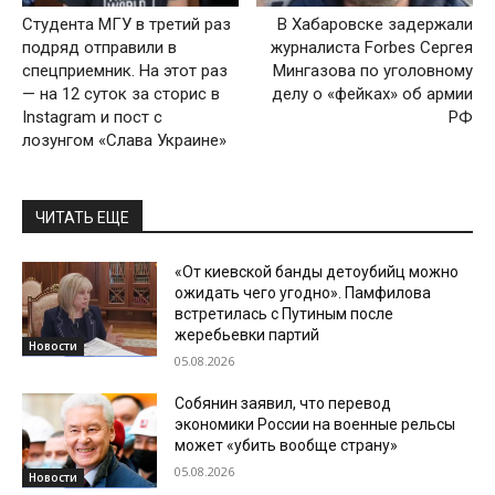
Студента МГУ в третий раз
В Хабаровске задержали
подряд отправили в
журналиста Forbes Сергея
спецприемник. На этот раз
Мингазова по уголовному
— на 12 суток за сторис в
делу о «фейках» об армии
Instagram и пост с
РФ
лозунгом «Слава Украине»
ЧИТАТЬ ЕЩЕ
«От киевской банды детоубийц можно
ожидать чего угодно». Памфилова
встретилась с Путиным после
жеребьевки партий
Новости
05.08.2026
Собянин заявил, что перевод
экономики России на военные рельсы
может «убить вообще страну»
05.08.2026
Новости