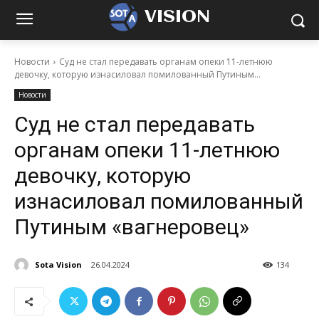
VISION
Новости
Суд не стал передавать органам опеки 11-летнюю
девочку, которую изнасиловал помилованный Путиным...
Новости
Суд не стал передавать
органам опеки 11-летнюю
девочку, которую
изнасиловал помилованный
Путиным «вагнеровец»
Sota Vision
26.04.2024
134