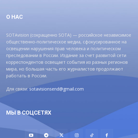
О НАС
SOTAvision (сокращенно SOTA) — российское независимое
общественно-политическое медиа, сфокусированное на
освещении нарушения прав человека и политическом
преследовании в России. Издание за счет развитой сети
корреспондентов освещает события из разных регионов
мира, но большая часть его журналистов продолжают
работать в России.
Для связи:
sotavisionsend@gmail.com
МЫ В СОЦСЕТЯХ