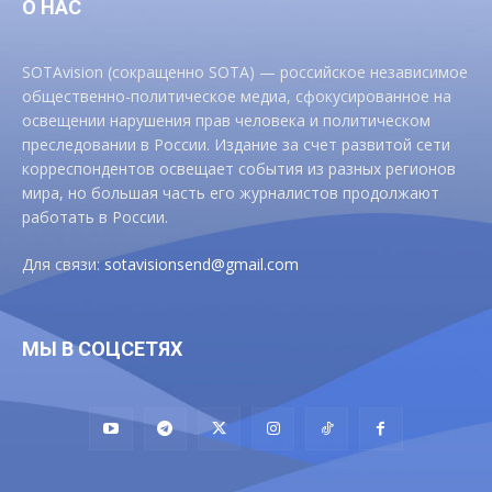
О НАС
SOTAvision (сокращенно SOTA) — российское независимое
общественно-политическое медиа, сфокусированное на
освещении нарушения прав человека и политическом
преследовании в России. Издание за счет развитой сети
корреспондентов освещает события из разных регионов
мира, но большая часть его журналистов продолжают
работать в России.
Для связи:
sotavisionsend@gmail.com
МЫ В СОЦСЕТЯХ