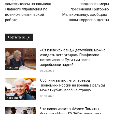
заместителем начальника
продления меры
Главного управления по
пресечения Григорию
военно-политической
Мельконьянцу, сообщают
работе
наши корреспонденты
ЧИТАТЬ ЕЩЕ
«От киевской банды детоубийц можно
ожидать чего угодно». Памфилова
встретилась с Путиным после
жеребьевки партий
Новости
05.08.2026
Собянин заявил, что перевод
экономики России на военные рельсы
может «убить вообще страну»
05.08.2026
Новости
Что показывают в «Музее Памяти» —
бывшем «Музее ГУЛАГа», закрытом