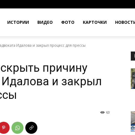
ИСТОРИИ
ВИДЕО
ФОТО
КАРТОЧКИ
НОВОСТ
адвоката Идалова и закрыл процесс для прессы
аскрыть причину
 Идалова и закрыл
ссы
63