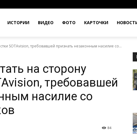
ИСТОРИИ
ВИДЕО
ФОТО
КАРТОЧКИ
НОВОСТ
истки SOTAvision, требовавшей признать незаконным насилие со...
тать на сторону
Avision, требовавшей
нным насилие со
ков
84