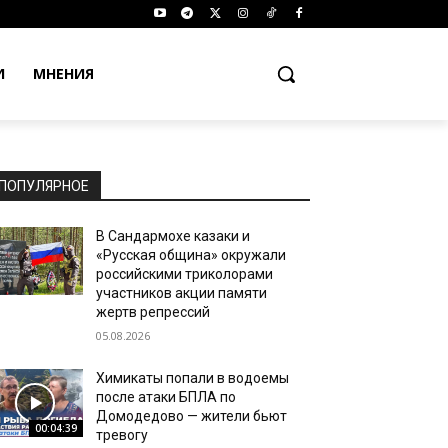
И
МНЕНИЯ
ПОПУЛЯРНОЕ
В Сандармохе казаки и
«Русская община» окружали
российскими триколорами
участников акции памяти
жертв репрессий
05.08.2026
Химикаты попали в водоемы
после атаки БПЛА по
Домодедово — жители бьют
00:04:39
тревогу