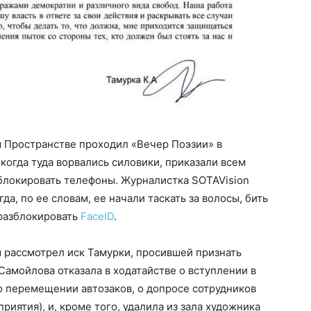
м Пространстве проходил «Вечер Поэзии» в
, когда туда ворвались силовики, приказали всем
зблокировать телефоны. Журналистка SOTAVision
гда, по ее словам, ее начали таскать за волосы, бить
 разблокировать
FaceID
.
ы рассмотрел иск Тамурки, просившей признать
Самойлова отказала в ходатайстве о вступлении в
о перемещении автозаков, о допросе сотрудников
иятия), и, кроме того, удалила из зала художника