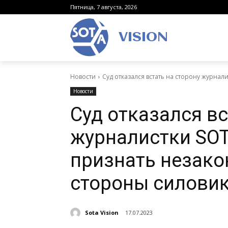
Пятница, 7 августа, 2026
VISION
Новости
Суд отказался встать на сторону журнал
Новости
Суд отказался вс
журналистки SOT
признать незако
стороны силови
Sota Vision
17.07.2023