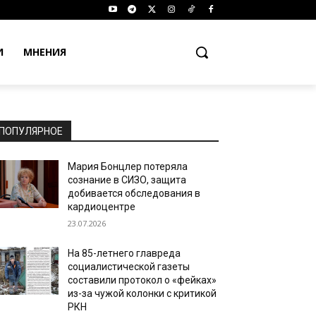
И
МНЕНИЯ
ПОПУЛЯРНОЕ
Мария Бонцлер потеряла
сознание в СИЗО, защита
добивается обследования в
кардиоцентре
23.07.2026
На 85-летнего главреда
социалистической газеты
составили протокол о «фейках»
из-за чужой колонки с критикой
РКН