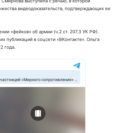
, Смирнова выступила с речью, в которой
ожества видеодоказательств, подтверждающих ее
ии «фейков» об армии (ч.2 ст. 207.3 УК РФ).
ких публикаций в соцсети «ВКонтакте». Ольга
2 года.