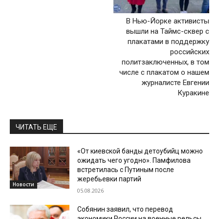
В Нью-Йорке активисты
вышли на Таймс-сквер с
плакатами в поддержку
российских
политзаключенных, в том
числе с плакатом о нашем
журналисте Евгении
Куракине
ЧИТАТЬ ЕЩЕ
«От киевской банды детоубийц можно
ожидать чего угодно». Памфилова
встретилась с Путиным после
жеребьевки партий
Новости
05.08.2026
Собянин заявил, что перевод
экономики России на военные рельсы