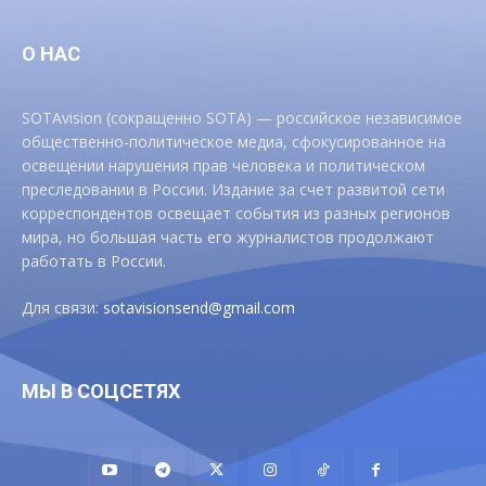
О НАС
SOTAvision (сокращенно SOTA) — российское независимое
общественно-политическое медиа, сфокусированное на
освещении нарушения прав человека и политическом
преследовании в России. Издание за счет развитой сети
корреспондентов освещает события из разных регионов
мира, но большая часть его журналистов продолжают
работать в России.
Для связи:
sotavisionsend@gmail.com
МЫ В СОЦСЕТЯХ