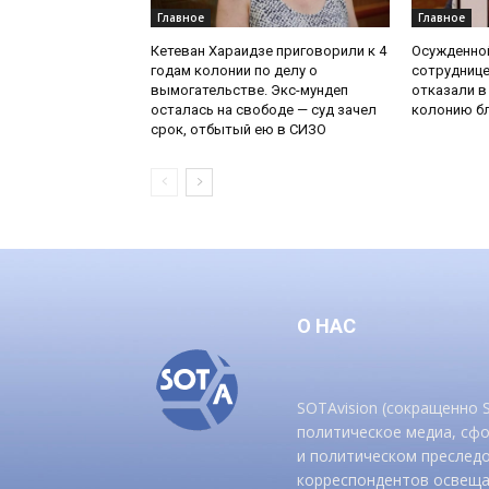
Главное
Главное
Кетеван Хараидзе приговорили к 4
Осужденной
годам колонии по делу о
сотруднице
вымогательстве. Экс-мундеп
отказали в
осталась на свободе — суд зачел
колонию бл
срок, отбытый ею в СИЗО
О НАС
SOTAvision (сокращенно
политическое медиа, сф
и политическом преследо
корреспондентов освеща