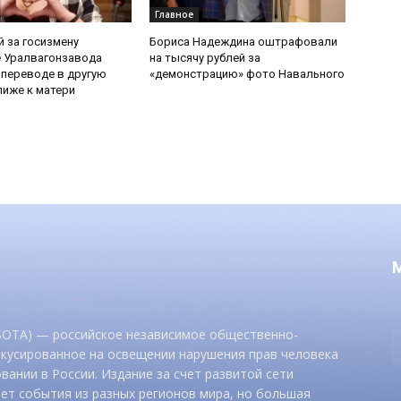
Главное
 за госизмену
Бориса Надеждина оштрафовали
 Уралвагонзавода
на тысячу рублей за
 переводе в другую
«демонстрацию» фото Навального
иже к матери
 SOTA) — российское независимое общественно-
окусированное на освещении нарушения прав человека
вании в России. Издание за счет развитой сети
ет события из разных регионов мира, но большая