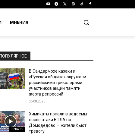
И
МНЕНИЯ
ПОПУЛЯРНОЕ
В Сандармохе казаки и
«Русская община» окружали
российскими триколорами
участников акции памяти
жертв репрессий
05.08.2026
Химикаты попали в водоемы
после атаки БПЛА по
Домодедово — жители бьют
00:04:39
тревогу