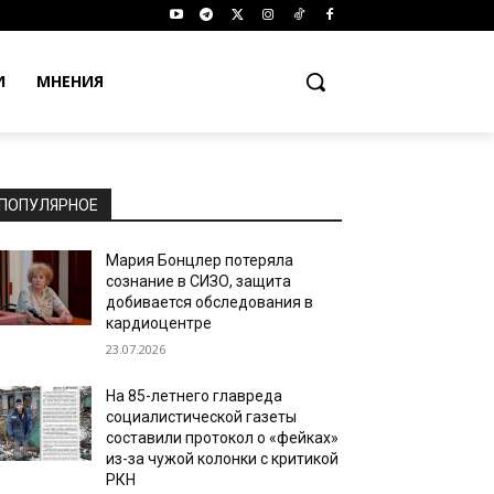
И
МНЕНИЯ
ПОПУЛЯРНОЕ
Мария Бонцлер потеряла
сознание в СИЗО, защита
добивается обследования в
кардиоцентре
23.07.2026
На 85-летнего главреда
социалистической газеты
составили протокол о «фейках»
из-за чужой колонки с критикой
РКН