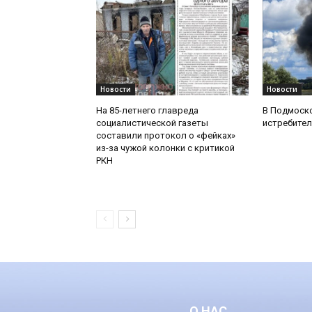
Новости
Новости
На 85-летнего главреда
В Подмоск
социалистической газеты
истребител
составили протокол о «фейках»
из-за чужой колонки с критикой
РКН
О НАС