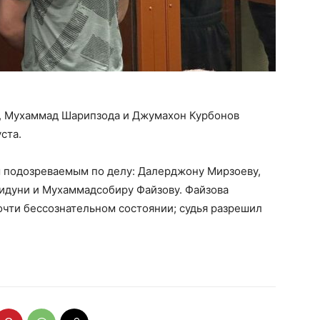
, Мухаммад Шарипзода и Джумахон Курбонов
ста.
 подозреваемым по делу: Далерджону Мирзоеву,
идуни и Мухаммадсобиру Файзову. Файзова
почти бессознательном состоянии; судья разрешил