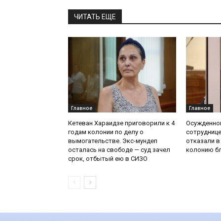
ЧИТАТЬ ЕЩЕ
Главное
Главное
Кетеван Хараидзе приговорили к 4
Осужденной
годам колонии по делу о
сотруднице
вымогательстве. Экс-мундеп
отказали в
осталась на свободе — суд зачел
колонию бл
срок, отбытый ею в СИЗО