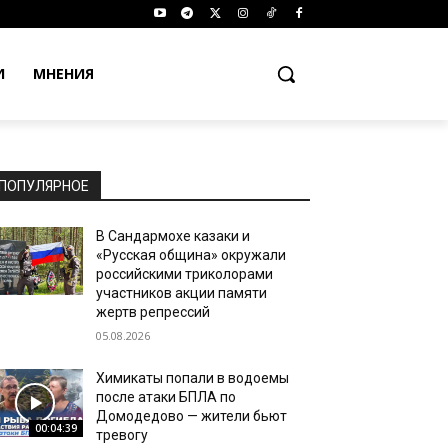
И
МНЕНИЯ
ПОПУЛЯРНОЕ
В Сандармохе казаки и
«Русская община» окружали
российскими триколорами
участников акции памяти
жертв репрессий
05.08.2026
Химикаты попали в водоемы
после атаки БПЛА по
Домодедово — жители бьют
00:04:39
тревогу