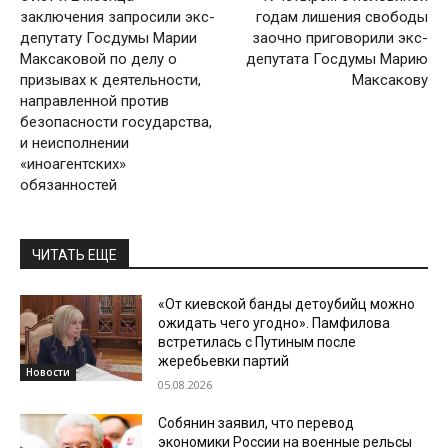
заключения запросили экс-
годам лишения свободы
депутату Госдумы Марии
заочно приговорили экс-
Максаковой по делу о
депутата Госдумы Марию
призывах к деятельности,
Максакову
направленной против
безопасности государства,
и неисполнении
«иноагентских»
обязанностей
ЧИТАТЬ ЕЩЕ
«От киевской банды детоубийц можно
ожидать чего угодно». Памфилова
встретилась с Путиным после
жеребьевки партий
Новости
05.08.2026
Собянин заявил, что перевод
экономики России на военные рельсы