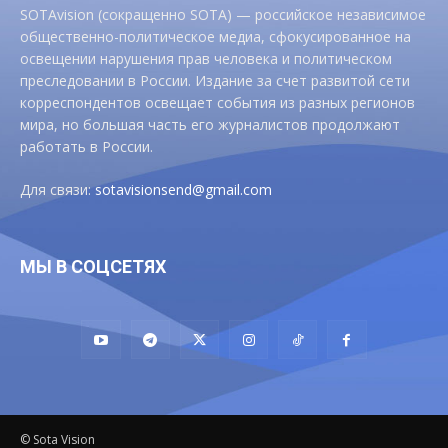
SOTAvision (сокращенно SOTA) — российское независимое
общественно-политическое медиа, сфокусированное на
освещении нарушения прав человека и политическом
преследовании в России. Издание за счет развитой сети
корреспондентов освещает события из разных регионов
мира, но большая часть его журналистов продолжают
работать в России.
Для связи:
sotavisionsend@gmail.com
МЫ В СОЦСЕТЯХ
© Sota Vision