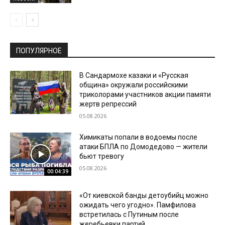
ПОПУЛЯРНОЕ
В Сандармохе казаки и «Русская
община» окружали российскими
триколорами участников акции памяти
жертв репрессий
05.08.2026
Химикаты попали в водоемы после
атаки БПЛА по Домодедово — жители
бьют тревогу
05.08.2026
00:04:39
«От киевской банды детоубийц можно
ожидать чего угодно». Памфилова
встретилась с Путиным после
жеребьевки партий