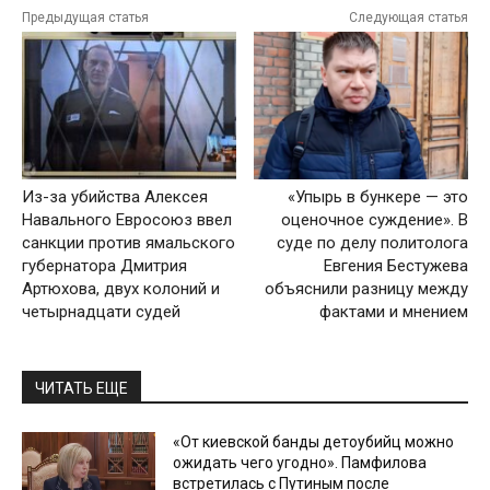
Предыдущая статья
Следующая статья
Из-за убийства Алексея
«Упырь в бункере — это
Навального Евросоюз ввел
оценочное суждение». В
санкции против ямальского
суде по делу политолога
губернатора Дмитрия
Евгения Бестужева
Артюхова, двух колоний и
объяснили разницу между
четырнадцати судей
фактами и мнением
ЧИТАТЬ ЕЩЕ
«От киевской банды детоубийц можно
ожидать чего угодно». Памфилова
встретилась с Путиным после