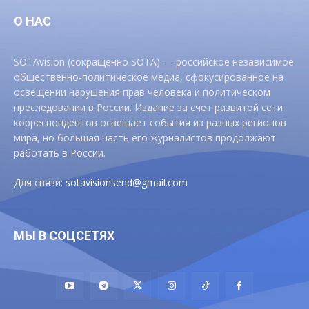
О НАС
SOTAvision (сокращенно SOTA) — российское независимое
общественно-политическое медиа, сфокусированное на
освещении нарушения прав человека и политическом
преследовании в России. Издание за счет развитой сети
корреспондентов освещает события из разных регионов
мира, но большая часть его журналистов продолжают
работать в России.
Для связи:
sotavisionsend@gmail.com
МЫ В СОЦСЕТЯХ