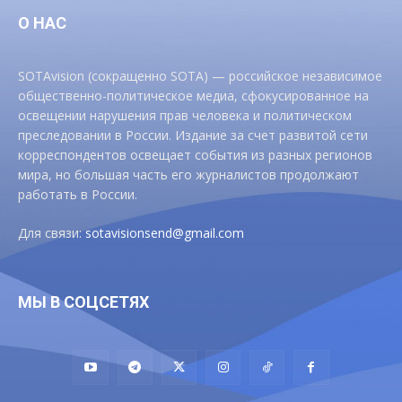
О НАС
SOTAvision (сокращенно SOTA) — российское независимое
общественно-политическое медиа, сфокусированное на
освещении нарушения прав человека и политическом
преследовании в России. Издание за счет развитой сети
корреспондентов освещает события из разных регионов
мира, но большая часть его журналистов продолжают
работать в России.
Для связи:
sotavisionsend@gmail.com
МЫ В СОЦСЕТЯХ