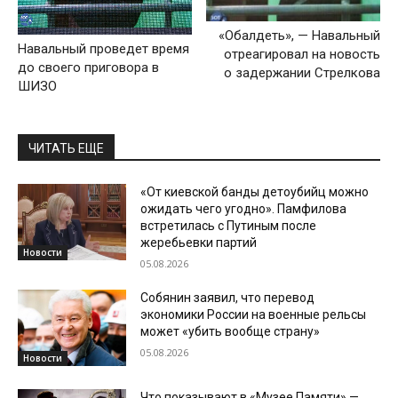
«Обалдеть», — Навальный
Навальный проведет время
отреагировал на новость
до своего приговора в
о задержании Стрелкова
ШИЗО
ЧИТАТЬ ЕЩЕ
«От киевской банды детоубийц можно
ожидать чего угодно». Памфилова
встретилась с Путиным после
жеребьевки партий
Новости
05.08.2026
Собянин заявил, что перевод
экономики России на военные рельсы
может «убить вообще страну»
05.08.2026
Новости
Что показывают в «Музее Памяти» —