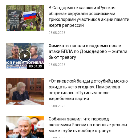
В Сандармохе казаки и «Русская
община» окружали российскими
триколорами участников акции памяти
жертв репрессий
05.08.2026
Химикаты попали в водоемы после
атаки БПЛА по Домодедово — жители
бьют тревогу
05.08.2026
00:04:39
«От киевской банды детоубийц можно
ожидать чего угодно». Памфилова
встретилась с Путиным после
жеребьевки партий
05.08.2026
Собянин заявил, что перевод
экономики России на военные рельсы
может «убить вообще страну»
05.08.2026