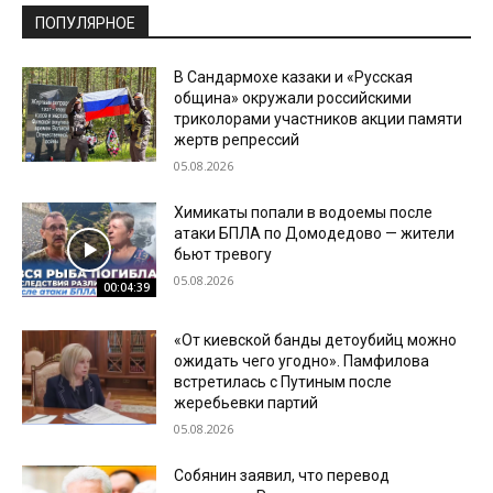
ПОПУЛЯРНОЕ
В Сандармохе казаки и «Русская
община» окружали российскими
триколорами участников акции памяти
жертв репрессий
05.08.2026
Химикаты попали в водоемы после
атаки БПЛА по Домодедово — жители
бьют тревогу
05.08.2026
00:04:39
«От киевской банды детоубийц можно
ожидать чего угодно». Памфилова
встретилась с Путиным после
жеребьевки партий
05.08.2026
Собянин заявил, что перевод