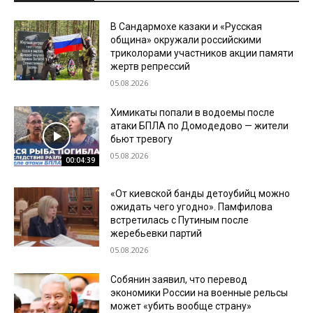
В Сандармохе казаки и «Русская
община» окружали российскими
триколорами участников акции памяти
жертв репрессий
05.08.2026
Химикаты попали в водоемы после
атаки БПЛА по Домодедово — жители
бьют тревогу
05.08.2026
00:04:39
«От киевской банды детоубийц можно
ожидать чего угодно». Памфилова
встретилась с Путиным после
жеребьевки партий
05.08.2026
Собянин заявил, что перевод
экономики России на военные рельсы
может «убить вообще страну»