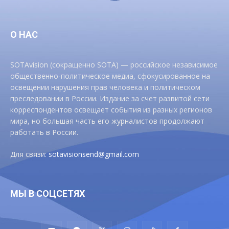
О НАС
SOTAvision (сокращенно SOTA) — российское независимое
общественно-политическое медиа, сфокусированное на
освещении нарушения прав человека и политическом
преследовании в России. Издание за счет развитой сети
корреспондентов освещает события из разных регионов
мира, но большая часть его журналистов продолжают
работать в России.
Для связи:
sotavisionsend@gmail.com
МЫ В СОЦСЕТЯХ