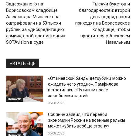
Задержанного на
Тысячи букетов и
Борисовском кладбище
благодарностей: второй
Александра Мысленкова
день подряд люди
оштрафовали на 50 тысяч
приходят на Борисовское
рублей за «дискредитацию
кладбище, чтобы
армии», сообщает источник
проститься с Алексеем
SOTAvision в суде
Навальным
ЧИТАТЬ ЕЩЕ
«От киевской банды детоубийц можно
ожидать чего угодно». Памфилова
встретилась с Путиным после
жеребьевки партий
Новости
05.08.2026
Собянин заявил, что перевод
экономики России на военные рельсы
может «убить вообще страну»
05.08.2026
Новости