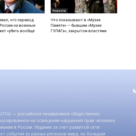
Новости
явил, что перевод
Что показывают в «Музее
России на военные
Памяти» — бывшем «Музее
ет «убить вообще
ГУЛАГа», закрытом властями
 SOTA) — российское независимое общественно-
окусированное на освещении нарушения прав человека
вании в России. Издание за счет развитой сети
ет события из разных регионов мира, но большая