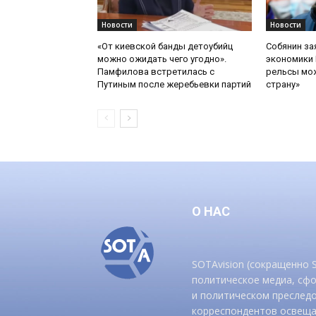
Новости
Новости
«От киевской банды детоубийц
Собянин за
можно ожидать чего угодно».
экономики 
Памфилова встретилась с
рельсы мож
Путиным после жеребьевки партий
страну»
О НАС
SOTAvision (сокращенно
политическое медиа, сф
и политическом преследо
корреспондентов освеща