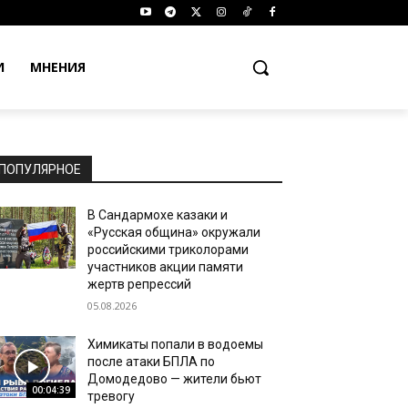
И
МНЕНИЯ
ПОПУЛЯРНОЕ
В Сандармохе казаки и
«Русская община» окружали
российскими триколорами
участников акции памяти
жертв репрессий
05.08.2026
Химикаты попали в водоемы
после атаки БПЛА по
Домодедово — жители бьют
00:04:39
тревогу