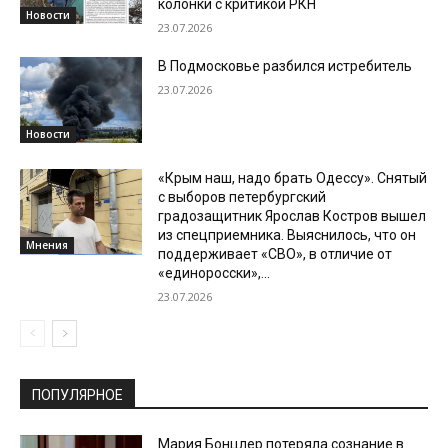
колонки с критикой РКН
Новости
23.07.2026
В Подмосковье разбился истребитель
23.07.2026
Новости
«Крым наш, надо брать Одессу». Снятый
с выборов петербургский
градозащитник Ярослав Костров вышел
из спецприемника. Выяснилось, что он
Мнения
поддерживает «СВО», в отличие от
«единоросски»,...
23.07.2026
ПОПУЛЯРНОЕ
Мария Бонцлер потеряла сознание в