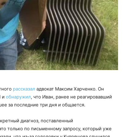
итного
рассказал
адвокат Максим Харченко. Он
Н и
обнаружил
, что Иван, ранее не реагировавший
шее за последние три дня и общается.
нкретный диагноз, поставленный
то только по письменному запросу, который уже
азали, что из-за голодовки у Кудряшова случился