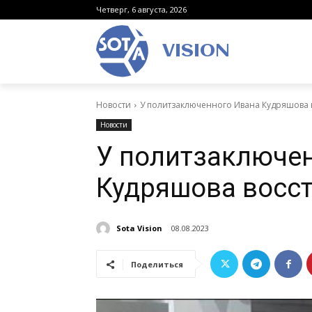
Четверг, 6 августа, 2026
VISION
Новости
У политзаключенного Ивана Кудряшова 
Новости
У политзаключе
Кудряшова восс
Sota Vision
08.08.2023
Поделиться