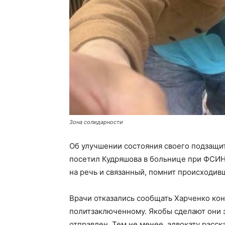
Зона солидарности
Об улучшении состояния своего подзащ
посетил Кудряшова в больнице при ФСИ
на речь и связанный, помнит происходив
Врачи отказались сообщать Харченко ко
политзаключенному. Якобы сделают они э
отправлен. Тем не менее, адвокату расск