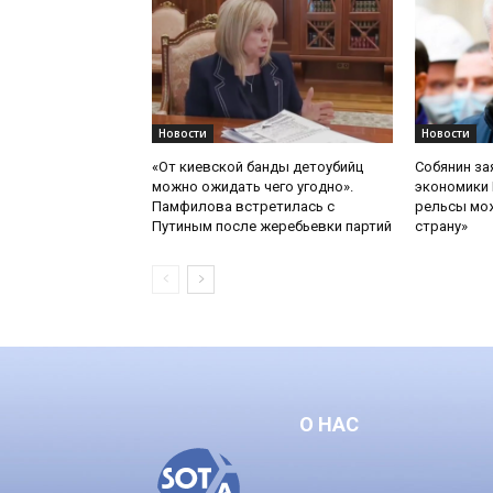
Новости
Новости
«От киевской банды детоубийц
Собянин за
можно ожидать чего угодно».
экономики 
Памфилова встретилась с
рельсы мож
Путиным после жеребьевки партий
страну»
О НАС