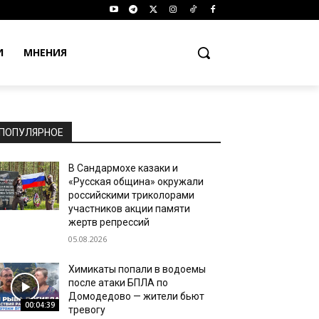
И
МНЕНИЯ
ПОПУЛЯРНОЕ
В Сандармохе казаки и
«Русская община» окружали
российскими триколорами
участников акции памяти
жертв репрессий
05.08.2026
Химикаты попали в водоемы
после атаки БПЛА по
Домодедово — жители бьют
00:04:39
тревогу