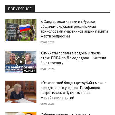
ПОПУЛЯРНОЕ
В Сандармохе казаки и «Русская
община» окружали российскими
триколорами участников акции памяти
жертв репрессий
05.08.2026
Химикаты попали в водоемы после
атаки БПЛА по Домодедово — жители
бьют тревогу
05.08.2026
00:04:39
«От киевской банды детоубийц можно
ожидать чего угодно». Памфилова
встретилась с Путиным после
жеребьевки партий
05.08.2026
Собянин заявил, что перевод