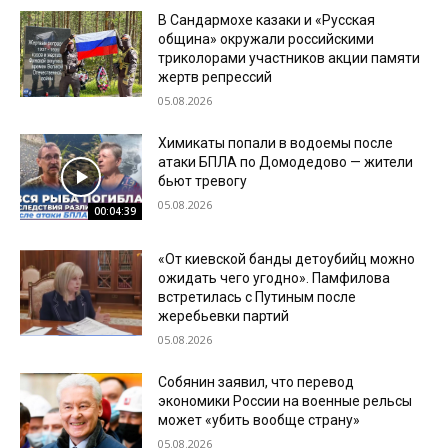
В Сандармохе казаки и «Русская
община» окружали российскими
триколорами участников акции памяти
жертв репрессий
05.08.2026
Химикаты попали в водоемы после
атаки БПЛА по Домодедово — жители
бьют тревогу
05.08.2026
00:04:39
«От киевской банды детоубийц можно
ожидать чего угодно». Памфилова
встретилась с Путиным после
жеребьевки партий
05.08.2026
Собянин заявил, что перевод
экономики России на военные рельсы
может «убить вообще страну»
05.08.2026