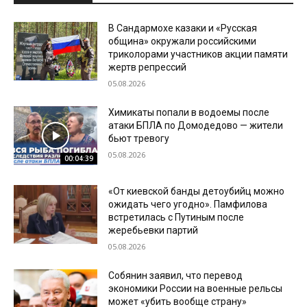
В Сандармохе казаки и «Русская
община» окружали российскими
триколорами участников акции памяти
жертв репрессий
05.08.2026
Химикаты попали в водоемы после
атаки БПЛА по Домодедово — жители
бьют тревогу
05.08.2026
00:04:39
«От киевской банды детоубийц можно
ожидать чего угодно». Памфилова
встретилась с Путиным после
жеребьевки партий
05.08.2026
Собянин заявил, что перевод
экономики России на военные рельсы
может «убить вообще страну»