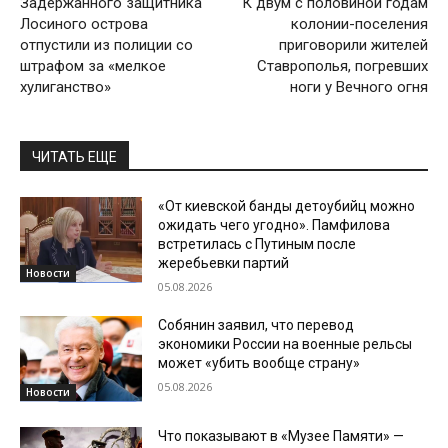
Задержанного защитника
К двум с половиной годам
Лосиного острова
колонии-поселения
отпустили из полиции со
приговорили жителей
штрафом за «мелкое
Ставрополья, погревших
хулиганство»
ноги у Вечного огня
ЧИТАТЬ ЕЩЕ
«От киевской банды детоубийц можно
ожидать чего угодно». Памфилова
встретилась с Путиным после
жеребьевки партий
Новости
05.08.2026
Собянин заявил, что перевод
экономики России на военные рельсы
может «убить вообще страну»
05.08.2026
Новости
Что показывают в «Музее Памяти» —