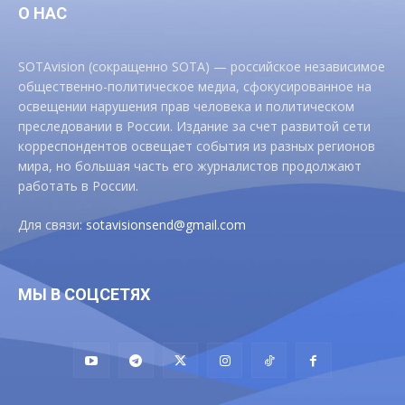
О НАС
SOTAvision (сокращенно SOTA) — российское независимое
общественно-политическое медиа, сфокусированное на
освещении нарушения прав человека и политическом
преследовании в России. Издание за счет развитой сети
корреспондентов освещает события из разных регионов
мира, но большая часть его журналистов продолжают
работать в России.
Для связи:
sotavisionsend@gmail.com
МЫ В СОЦСЕТЯХ