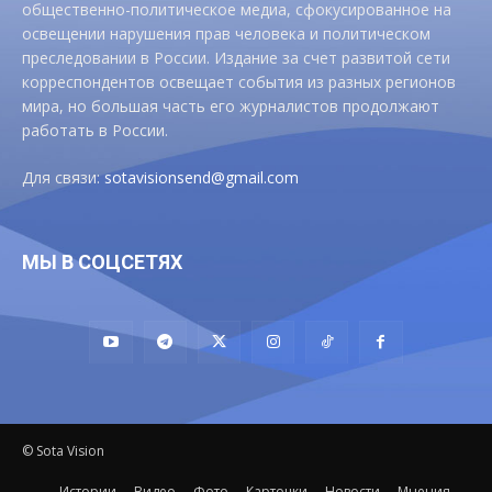
общественно-политическое медиа, сфокусированное на
освещении нарушения прав человека и политическом
преследовании в России. Издание за счет развитой сети
корреспондентов освещает события из разных регионов
мира, но большая часть его журналистов продолжают
работать в России.
Для связи:
sotavisionsend@gmail.com
МЫ В СОЦСЕТЯХ
© Sota Vision
Истории
Видео
Фото
Карточки
Новости
Мнения