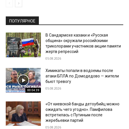
ПОПУЛЯРНОЕ
В Сандармохе казаки и «Русская
община» окружали российскими
триколорами участников акции памяти
жертв репрессий
05.08.2026
Химикаты попали в водоемы после
атаки БПЛА по Домодедово — жители
бьют тревогу
05.08.2026
00:04:39
«От киевской банды детоубийц можно
ожидать чего угодно». Памфилова
встретилась с Путиным после
жеребьевки партий
05.08.2026