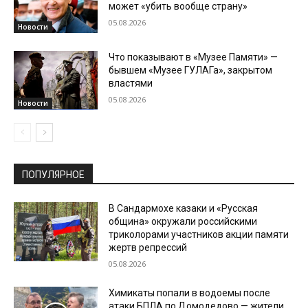
может «убить вообще страну»
05.08.2026
Новости
Что показывают в «Музее Памяти» —
бывшем «Музее ГУЛАГа», закрытом
властями
05.08.2026
Новости
ПОПУЛЯРНОЕ
В Сандармохе казаки и «Русская
община» окружали российскими
триколорами участников акции памяти
жертв репрессий
05.08.2026
Химикаты попали в водоемы после
атаки БПЛА по Домодедово — жители