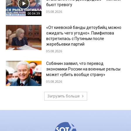
бьют тревогу
05.08.2026
00:04:39
«От киевской банды детоубийц можно
ожидать чего угодно». Памфилова
встретилась с Путиным после
жеребьевки партий
05.08.2026
Собянин заявил, что перевод
экономики России на военные рельсы
может «убить вообще страну»
05.08.2026
Загрузить больше