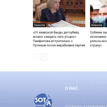
Новости
Новости
«От киевской банды детоубийц
Собянин за
можно ожидать чего угодно».
экономики 
Памфилова встретилась с
рельсы мож
Путиным после жеребьевки партий
страну»
О НАС
SOTAvision (сокращенно