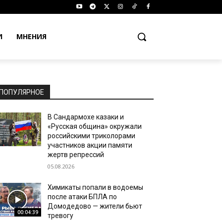
И
МНЕНИЯ
ПОПУЛЯРНОЕ
В Сандармохе казаки и
«Русская община» окружали
российскими триколорами
участников акции памяти
жертв репрессий
05.08.2026
Химикаты попали в водоемы
после атаки БПЛА по
Домодедово — жители бьют
00:04:39
тревогу