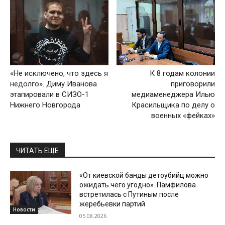
«Не исключено, что здесь я
К 8 годам колонии
недолго». Диму Иванова
приговорили
этапировали в СИЗО-1
медиаменеджера Илью
Нижнего Новгорода
Красильщика по делу о
военных «фейках»
ЧИТАТЬ ЕЩЕ
«От киевской банды детоубийц можно
ожидать чего угодно». Памфилова
встретилась с Путиным после
жеребьевки партий
Новости
05.08.2026