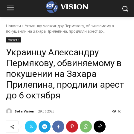
VISION
Новости
Украинцу Александру Пермякову, обвиняемому в
покушении на Захара Прилепина, продлили арест до...
Новости
Украинцу Александру
Пермякову, обвиняемому в
покушении на Захара
Прилепина, продлили арест
до 6 октября
Sota Vision
29.06.2023
60