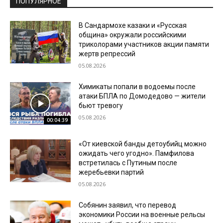
ПОПУЛЯРНОЕ
В Сандармохе казаки и «Русская
община» окружали российскими
триколорами участников акции памяти
жертв репрессий
05.08.2026
Химикаты попали в водоемы после
атаки БПЛА по Домодедово — жители
бьют тревогу
05.08.2026
00:04:39
«От киевской банды детоубийц можно
ожидать чего угодно». Памфилова
встретилась с Путиным после
жеребьевки партий
05.08.2026
Собянин заявил, что перевод
экономики России на военные рельсы