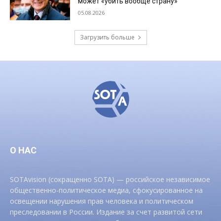
может «убить вообще страну»
05.08.2026
Загрузить больше
О НАС
SOTAvision (сокращенно SOTA) — российское независимое
общественно-политическое медиа, сфокусированное на
освещении нарушения прав человека и политическом
преследовании в России. Издание за счет развитой сети