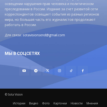
освещении нарушения прав человека и политическом
преследовании в России. Издание за счет развитой сети
корреспондентов освещает события из разных регионов
мира, но большая часть его журналистов продолжают
работать в России.
Для связи:
sotavisionsend@gmail.com
МЫ В СОЦСЕТЯХ
© Sota Vision
Истории
Видео
Фото
Карточки
Новости
Мнения