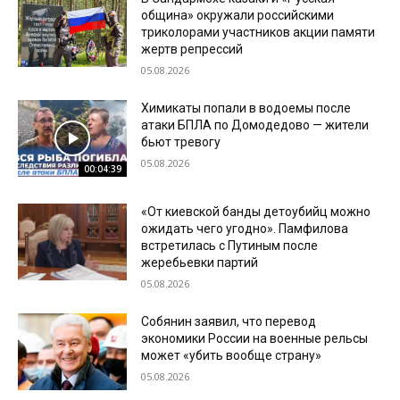
община» окружали российскими
триколорами участников акции памяти
жертв репрессий
05.08.2026
Химикаты попали в водоемы после
атаки БПЛА по Домодедово — жители
бьют тревогу
05.08.2026
00:04:39
«От киевской банды детоубийц можно
ожидать чего угодно». Памфилова
встретилась с Путиным после
жеребьевки партий
05.08.2026
Собянин заявил, что перевод
экономики России на военные рельсы
может «убить вообще страну»
05.08.2026