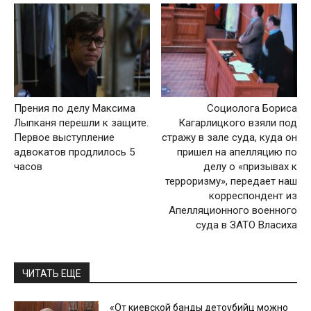
Прения по делу Максима
Социолога Бориса
Лыпканя перешли к защите.
Кагарлицкого взяли под
Первое выступление
стражу в зале суда, куда он
адвокатов продлилось 5
пришел на апелляцию по
часов
делу о «призывах к
терроризму», передает наш
корреспондент из
Апелляционного военного
суда в ЗАТО Власиха
ЧИТАТЬ ЕЩЕ
«От киевской банды детоубийц можно