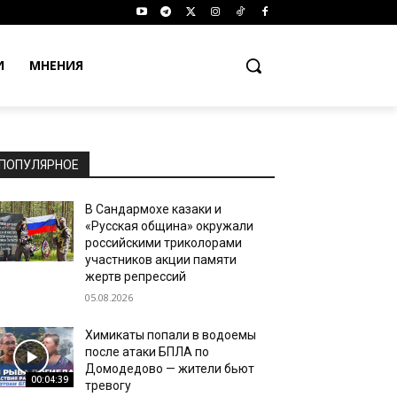
И
МНЕНИЯ
ПОПУЛЯРНОЕ
В Сандармохе казаки и
«Русская община» окружали
российскими триколорами
участников акции памяти
жертв репрессий
05.08.2026
Химикаты попали в водоемы
после атаки БПЛА по
Домодедово — жители бьют
00:04:39
тревогу