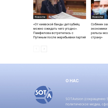
Новости
Новости
«От киевской банды детоубийц
Собянин за
можно ожидать чего угодно».
экономики 
Памфилова встретилась с
рельсы мож
Путиным после жеребьевки партий
страну»
О НАС
SOTAvision (сокращенно
политическое медиа, сф