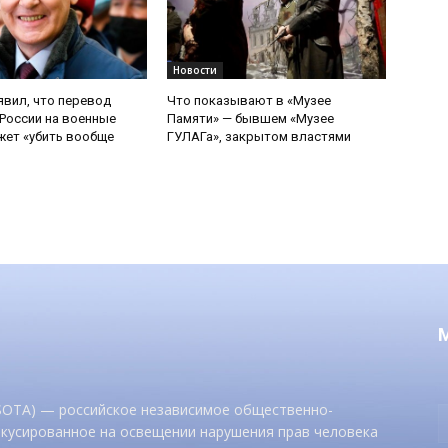
Новости
явил, что перевод
Что показывают в «Музее
России на военные
Памяти» — бывшем «Музее
ет «убить вообще
ГУЛАГа», закрытом властями
 SOTA) — российское независимое общественно-
окусированное на освещении нарушения прав человека