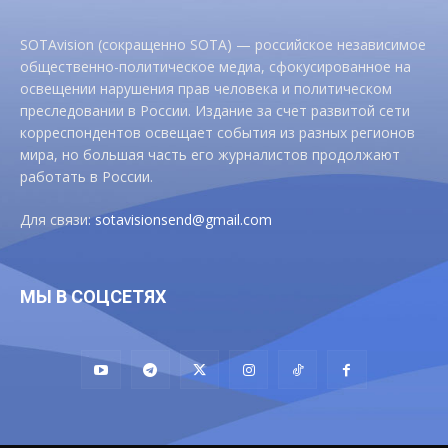
SOTAvision (сокращенно SOTA) — российское независимое
общественно-политическое медиа, сфокусированное на
освещении нарушения прав человека и политическом
преследовании в России. Издание за счет развитой сети
корреспондентов освещает события из разных регионов
мира, но большая часть его журналистов продолжают
работать в России.
Для связи:
sotavisionsend@gmail.com
МЫ В СОЦСЕТЯХ